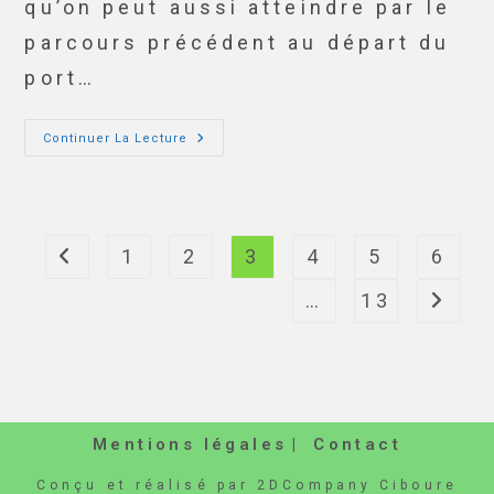
qu’on peut aussi atteindre par le
parcours précédent au départ du
port…
Continuer La Lecture
1
2
3
4
5
6
…
13
Mentions légales
Contact
Conçu et réalisé par 2DCompany Ciboure